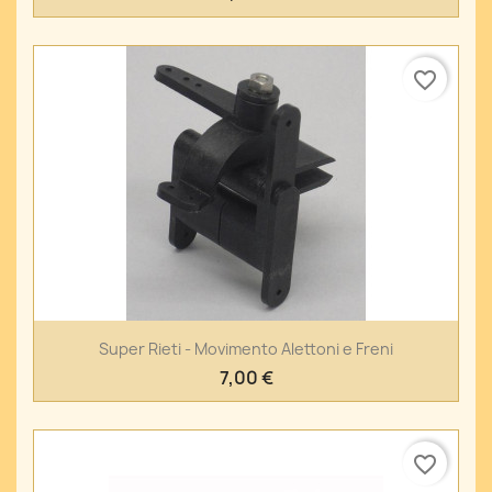
favorite_border
Super Rieti - Movimento Alettoni e Freni
7,00 €
favorite_border