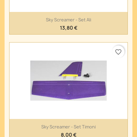
Sky Screamer - Set Ali
13,80 €
favorite_border
Sky Screamer - Set Timoni
8,00 €