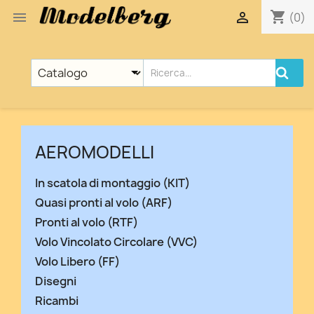
shopping_cart


(0)
AEROMODELLI
In scatola di montaggio (KIT)
Quasi pronti al volo (ARF)
Pronti al volo (RTF)
Volo Vincolato Circolare (VVC)
Volo Libero (FF)
Disegni
Ricambi