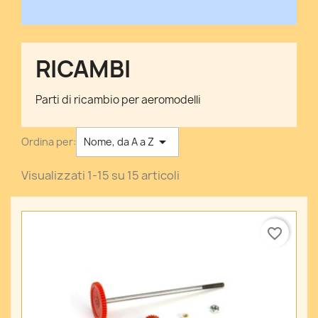
RICAMBI
Parti di ricambio per aeromodelli

Ordina per:
Nome, da A a Z
Visualizzati 1-15 su 15 articoli
favorite_border