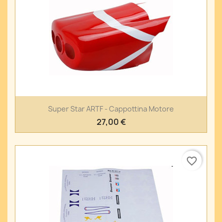
Super Star ARTF - Cappottina Motore
27,00 €
favorite_border