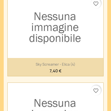
favorite_border
Sky Screamer - Elica (4)
7,40 €
favorite_border