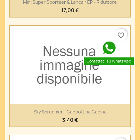
Mini Super Sportser & Lancair EP - Riduttore
17,00 €
favorite_border
Contattaci su WhatsApp
Sky Screamer - Cappottina Cabina
3,40 €