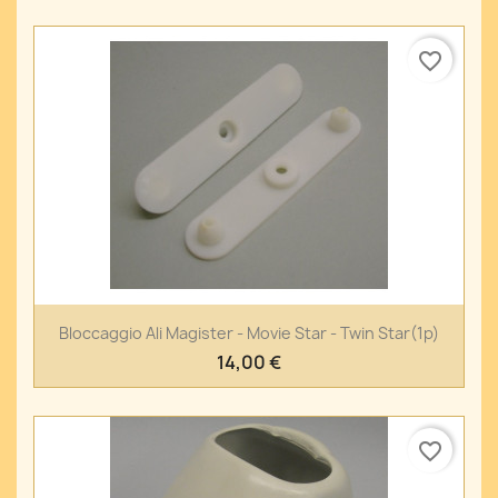
favorite_border
Bloccaggio Ali Magister - Movie Star - Twin Star(1p)
14,00 €
favorite_border