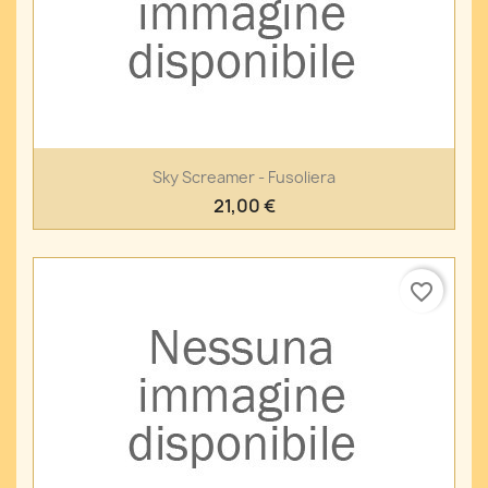
Sky Screamer - Fusoliera
21,00 €
favorite_border