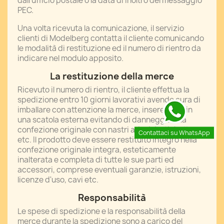
dall'ufficio postale o la data di inoltro del messaggio
PEC.
Una volta ricevuta la comunicazione, il servizio
clienti di Modelberg contatta il cliente comunicando
le modalità di restituzione ed il numero di rientro da
indicare nel modulo apposito.
La restituzione della merce
Ricevuto il numero di rientro, il cliente effettua la
spedizione entro 10 giorni lavorativi avendo cura di
imballare con attenzione la merce, inserendola in
una scatola esterna evitando di danneggiare la
confezione originale con nastri adesivi, etichette
Contattaci su WhatsApp
etc. Il prodotto deve essere restituito integro nella
confezione originale integra, esteticamente
inalterata e completa di tutte le sue parti ed
accessori, comprese eventuali garanzie, istruzioni,
licenze d'uso, cavi etc.
Responsabilità
Le spese di spedizione e la responsabilità della
merce durante la spedizione sono a carico del