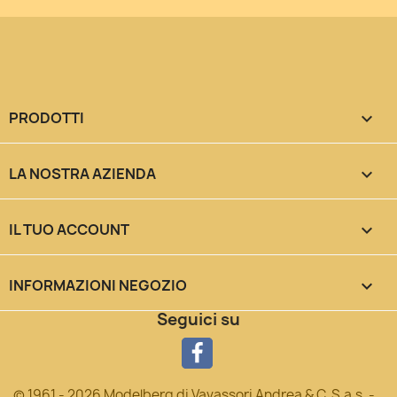
PRODOTTI

LA NOSTRA AZIENDA

IL TUO ACCOUNT

INFORMAZIONI NEGOZIO
keyboard_arrow_down
Seguici su
© 1961 - 2026 Modelberg di Vavassori Andrea & C. S.a.s. -