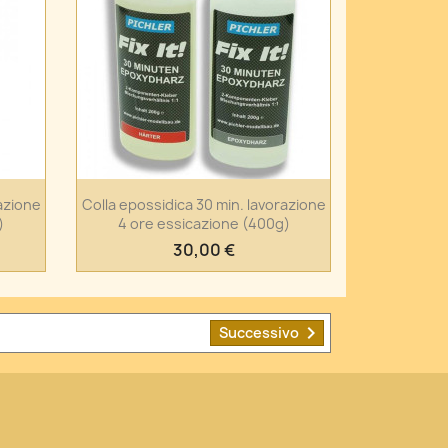
Anteprima

azione
Colla epossidica 30 min. lavorazione
)
4 ore essicazione (400g)
30,00 €

Successivo