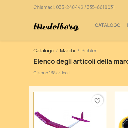
Chiamaci:
035-248442 / 335-6618631
CATALOGO
Catalogo
Marchi
Pichler
Elenco degli articoli della mar
Ci sono 138 articoli.
favorite_border