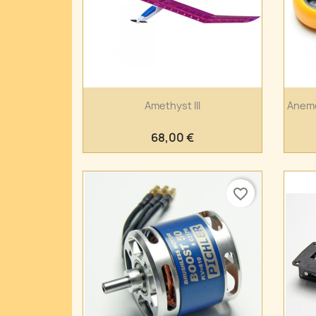
Anteprima

Amethyst III
Anemo
68,00 €
favorite_border