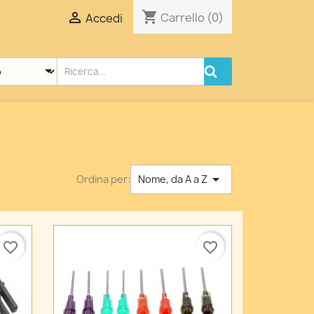
shopping_cart

Carrello
(0)
Accedi

Ordina per:
Nome, da A a Z
favorite_border
favorite_border