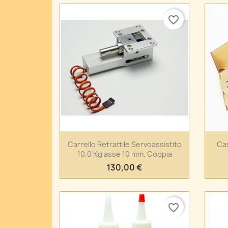
favorite_border
Anteprima

Carrello Retrattile Servoassistito
Cas
10.0 Kg asse 10 mm, Coppia
130,00 €
favorite_border