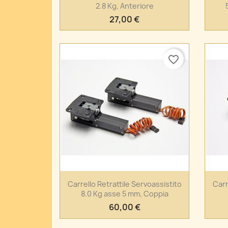
2.8 Kg, Anteriore
27,00 €
favorite_border
Anteprima

Carrello Retrattile Servoassistito
Carr
8.0 Kg asse 5 mm, Coppia
60,00 €