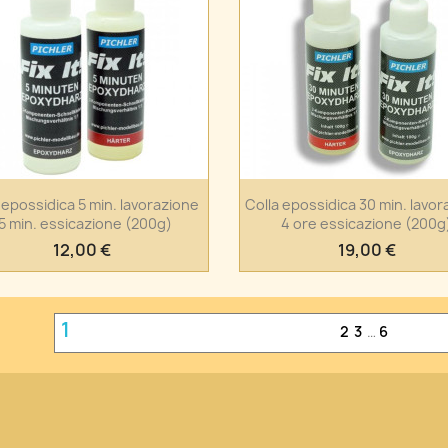
Anteprima
Anteprima


 epossidica 5 min. lavorazione
Colla epossidica 30 min. lavor
5 min. essicazione (200g)
4 ore essicazione (200g
12,00 €
19,00 €
1
2
3
…
6