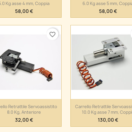
5.0 Kg asse 4 mm, Coppia
6.0 Kg asse 5 mm, Coppi
58,00 €
58,00 €
favorite_border
Anteprima
Anteprima


ello Retrattile Servoassistito
Carrello Retrattile Servoassi
8.0 Kg, Anteriore
10.0 Kg asse 7 mm, Copp
32,00 €
130,00 €