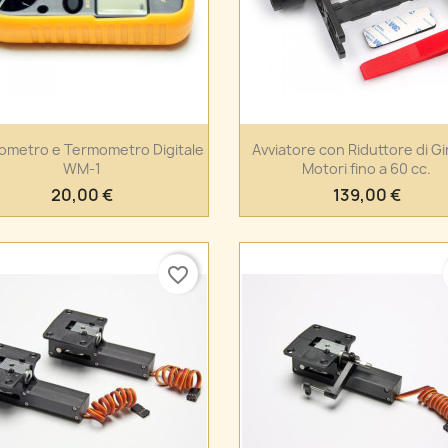
Anteprima
Anteprima


metro e Termometro Digitale
Avviatore con Riduttore di Gi
WM-1
Motori fino a 60 cc.
20,00 €
139,00 €
favorite_border