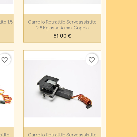
Anteprima

ito 1.5
Carrello Retrattile Servoassistito
2.8 Kg asse 4 mm, Coppia
51,00 €
favorite_border
favorite_border
Anteprima

stito
Carrello Retrattile Servoassistito