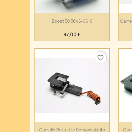
Anteprima

Boost 50 5046-0610
Carrel
97,00 €
favorite_border
Anteprima

Carrello Retrattile Servoassistito
Carr