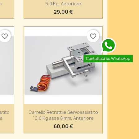
a
6.0 Kg, Anteriore
29,00 €
favorite_border
favorite_border
Contattaci su WhatsApp
Anteprima

stito
Carrello Retrattile Servoassistito
ia
10.0 Kg asse 8 mm, Anteriore
60,00 €