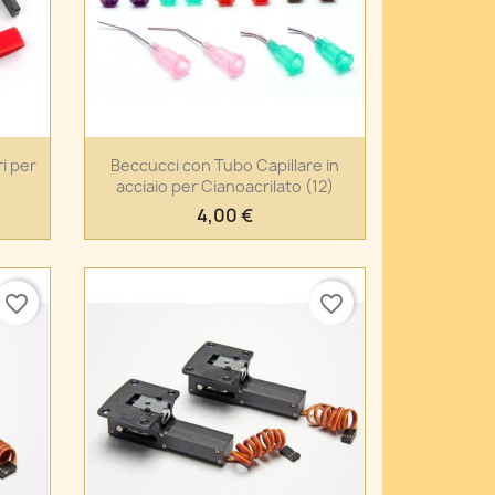
Anteprima

ri per
Beccucci con Tubo Capillare in
acciaio per Cianoacrilato (12)
4,00 €
favorite_border
favorite_border