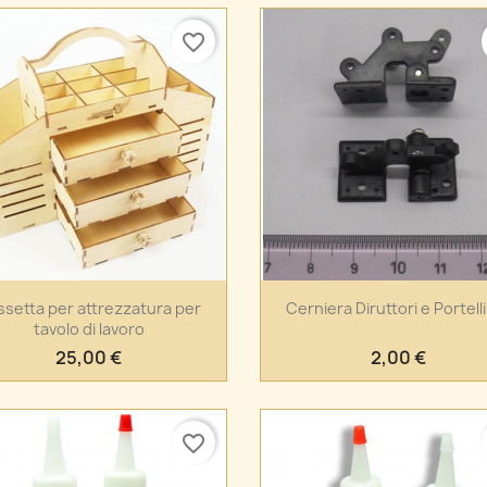
favorite_border
Anteprima
Anteprima


setta per attrezzatura per
Cerniera Diruttori e Portelli
tavolo di lavoro
25,00 €
2,00 €
favorite_border