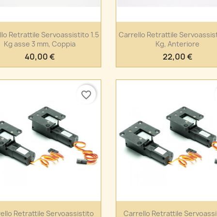
Anteprima
Anteprima


lo Retrattile Servoassistito 1.5
Carrello Retrattile Servoassist
Kg asse 3 mm, Coppia
Kg, Anteriore
40,00 €
22,00 €
favorite_border
Anteprima
Anteprima


ello Retrattile Servoassistito
Carrello Retrattile Servoassi