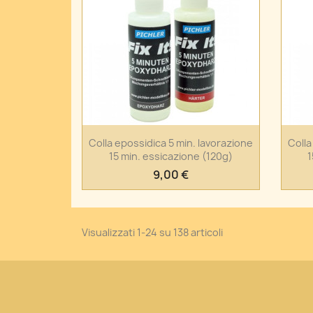
Anteprima

Colla epossidica 5 min. lavorazione
Colla
15 min. essicazione (120g)
1
9,00 €
Visualizzati 1-24 su 138 articoli