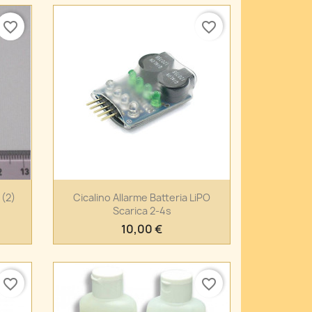
favorite_border
favorite_border
Anteprima

 (2)
Cicalino Allarme Batteria LiPO
Scarica 2-4s
10,00 €
favorite_border
favorite_border