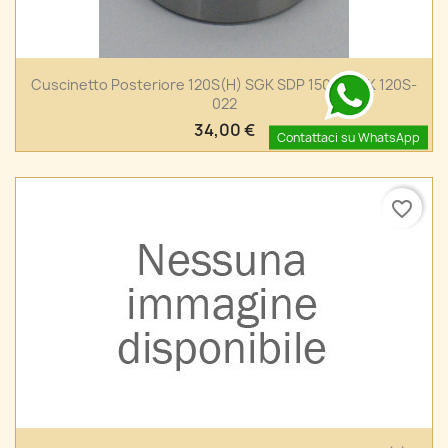
Cuscinetto Posteriore 120S(H) SGK SDP 150S H GK 120S-
022
34,00 €
Contattaci su WhatsApp
favorite_border