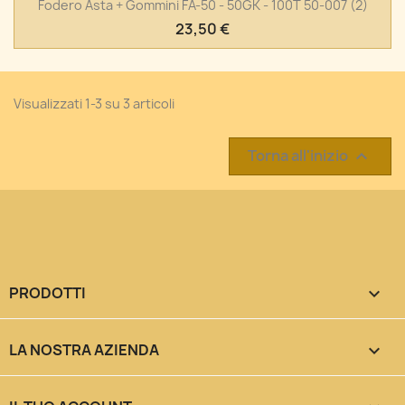
Fodero Asta + Gommini FA-50 - 50GK - 100T 50-007 (2)
23,50 €
Visualizzati 1-3 su 3 articoli
Torna all'inizio

PRODOTTI

LA NOSTRA AZIENDA
