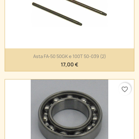
Asta FA-50 50GK e 100T 50-039 (2)
17,00 €
favorite_border