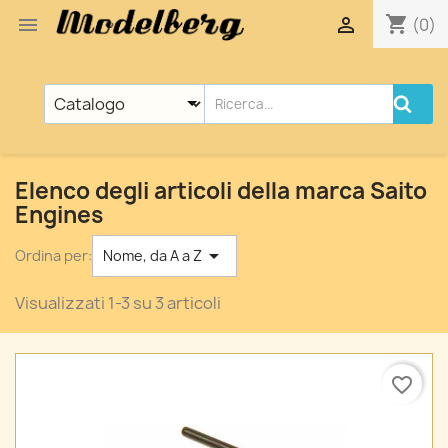
shopping_cart


(0)
Elenco degli articoli della marca Saito
Engines

Ordina per:
Nome, da A a Z
Visualizzati 1-3 su 3 articoli
favorite_border