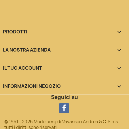
PRODOTTI

LA NOSTRA AZIENDA

IL TUO ACCOUNT

INFORMAZIONI NEGOZIO
keyboard_arrow_down
Seguici su
© 1961 - 2026 Modelberg di Vavassori Andrea & C. S.a.s. -
tutti i diritti sono riservati