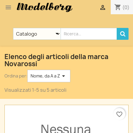
shopping_cart


(0)
Elenco degli articoli della marca
Novarossi

Ordina per:
Nome, da A a Z
Visualizzati 1-5 su 5 articoli
favorite_border