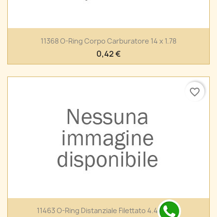
11368 O-Ring Corpo Carburatore 14 x 1.78
0,42 €
favorite_border
11463 O-Ring Distanziale Filettato 4.48 x 1.78