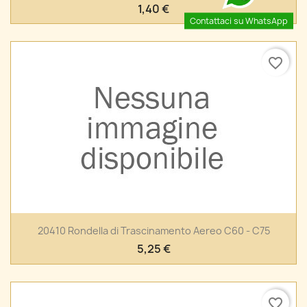
1,40 €
Contattaci su WhatsApp
favorite_border
20410 Rondella di Trascinamento Aereo C60 - C75
5,25 €
favorite_border