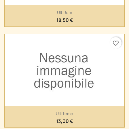
UltiRem
18,50 €
favorite_border
UltiTemp
13,00 €