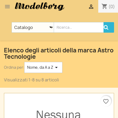
shopping_cart


(0)
Elenco degli articoli della marca Astro
Tecnologie

Ordina per:
Nome, da A a Z
Visualizzati 1-8 su 8 articoli
favorite_border