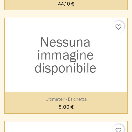
44,10 €
favorite_border
Ultimeter - Etichetta
5,00 €
favorite_border