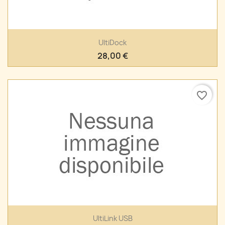
UltiDock
28,00 €
favorite_border
UltiLink USB