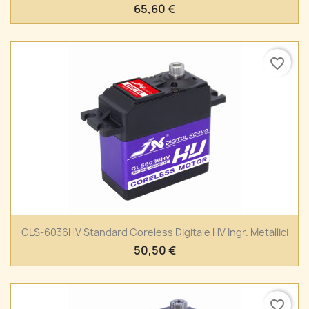
65,60 €
favorite_border
CLS-6036HV Standard Coreless Digitale HV Ingr. Metallici
50,50 €
favorite_border