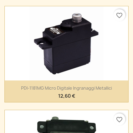
favorite_border
PDI-1181MG Micro Digitale Ingranaggi Metallici
12,60 €
favorite_border