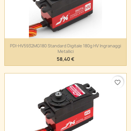
PDI-HV5932MG180 Standard Digitale 180g HV Ingranaggi
Metallici
58,40 €
favorite_border