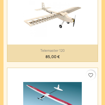
Telemaster 120
85,00 €
favorite_border