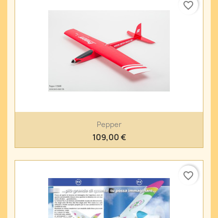
favorite_border
Pepper
109,00 €
favorite_border