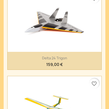
Delta 24 Trigon
159,00 €
favorite_border