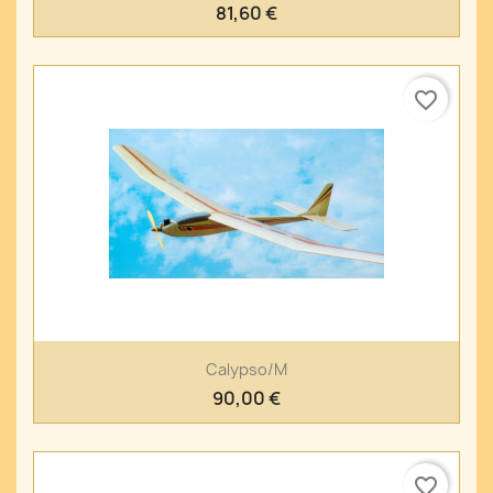
81,60 €
favorite_border
Calypso/M
90,00 €
favorite_border