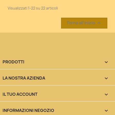
Visualizzati 1-22 su 22 articoli
Torna all'inizio

PRODOTTI

LA NOSTRA AZIENDA

IL TUO ACCOUNT

INFORMAZIONI NEGOZIO
keyboard_arrow_down