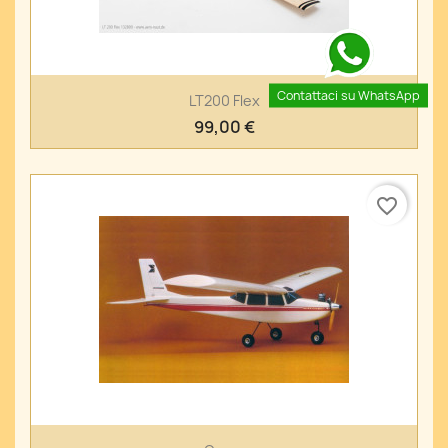
Contattaci su WhatsApp
LT200 Flex
99,00 €
favorite_border