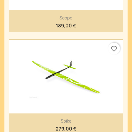
Scope
189,00 €
favorite_border
Spike
279,00 €