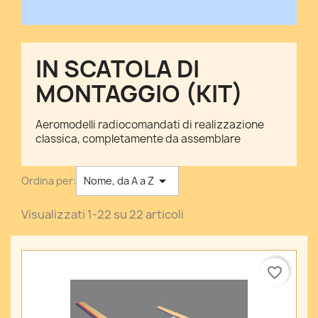
IN SCATOLA DI
MONTAGGIO (KIT)
Aeromodelli radiocomandati di realizzazione
classica, completamente da assemblare

Ordina per:
Nome, da A a Z
Visualizzati 1-22 su 22 articoli
favorite_border