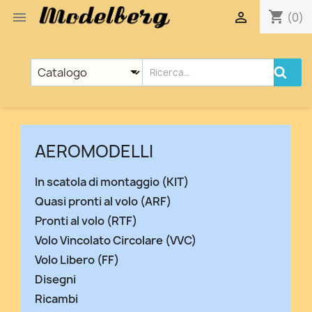
shopping_cart


(0)
AEROMODELLI
In scatola di montaggio (KIT)
Quasi pronti al volo (ARF)
Pronti al volo (RTF)
Volo Vincolato Circolare (VVC)
Volo Libero (FF)
Disegni
Ricambi