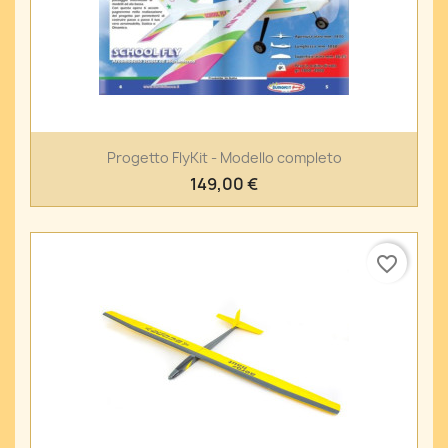
Progetto FlyKit - Modello completo
149,00 €
favorite_border