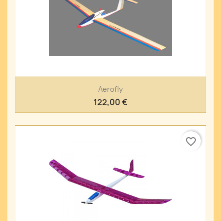
Aerofly
122,00 €
favorite_border