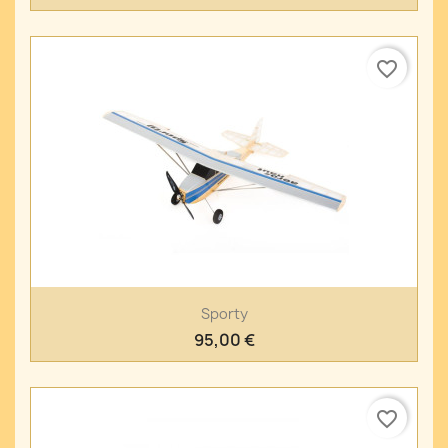
favorite_border
Sporty
95,00 €
favorite_border