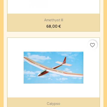
Amethyst III
68,00 €
favorite_border
Calypso