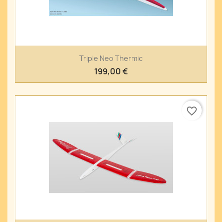
Triple Neo Thermic
199,00 €
favorite_border