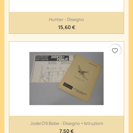
Hunter - Disegno
15,60 €
favorite_border
Jodel D9 Bebe - Disegno + Istruzioni
7,50 €