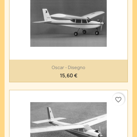
Oscar - Disegno
15,60 €
favorite_border