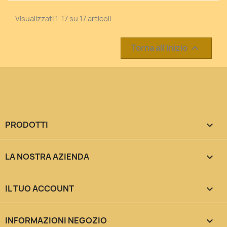
Visualizzati 1-17 su 17 articoli
Torna all'inizio

PRODOTTI

LA NOSTRA AZIENDA

IL TUO ACCOUNT

INFORMAZIONI NEGOZIO
keyboard_arrow_down