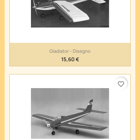
Gladiator - Disegno
15,60 €
favorite_border