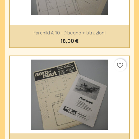
Farchild A-10 - Disegno + Istruzioni
18,00 €
favorite_border