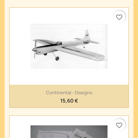
favorite_border
Continental - Disegno
15,60 €
favorite_border