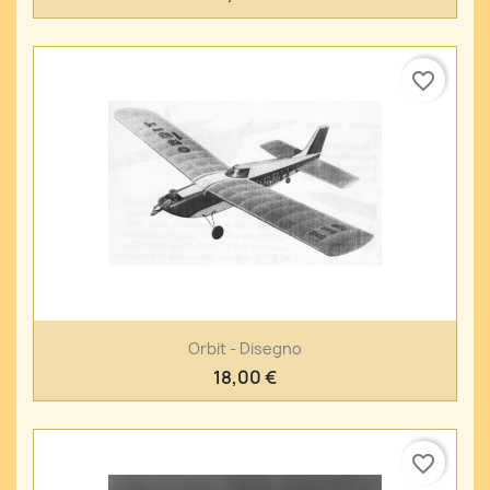
favorite_border
Orbit - Disegno
18,00 €
favorite_border