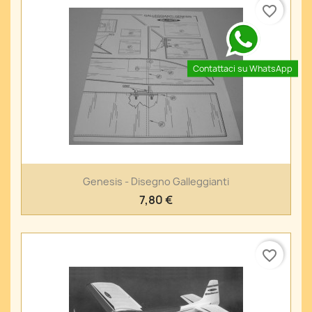
favorite_border
Contattaci su WhatsApp
Genesis - Disegno Galleggianti
7,80 €
favorite_border