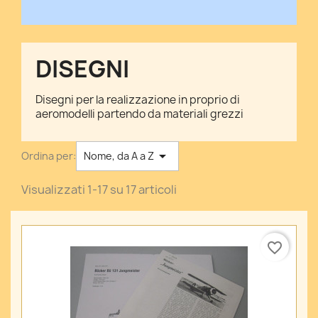
DISEGNI
Disegni per la realizzazione in proprio di
aeromodelli partendo da materiali grezzi

Ordina per:
Nome, da A a Z
Visualizzati 1-17 su 17 articoli
favorite_border