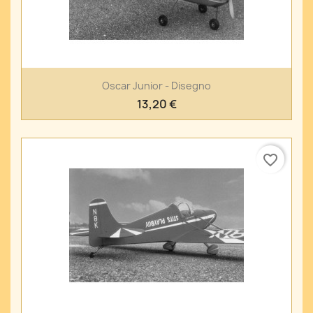
Oscar Junior - Disegno
13,20 €
favorite_border