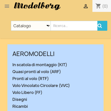
shopping_cart


(0)
AEROMODELLI
In scatola di montaggio (KIT)
Quasi pronti al volo (ARF)
Pronti al volo (RTF)
Volo Vincolato Circolare (VVC)
Volo Libero (FF)
Disegni
Ricambi