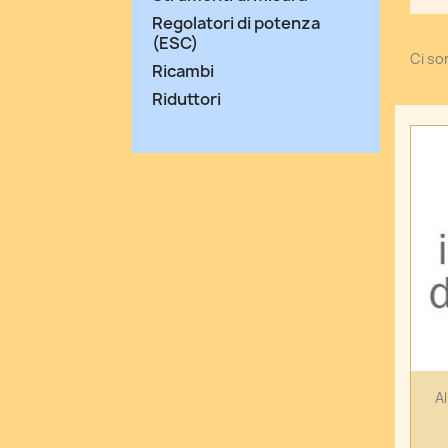
Regolatori di potenza
(ESC)
Ci son
Ricambi
Riduttori
A