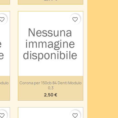
vorite_border
favorite_border
Anteprima

odulo
Corona per 150cb 84 Denti Modulo
0,3
2,50 €
vorite_border
favorite_border