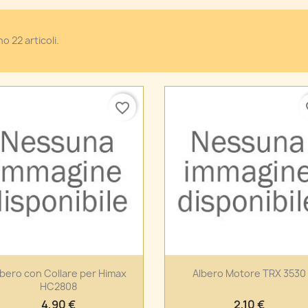
o 22 articoli.
favorite_border
fa
Anteprima
Anteprima


lbero con Collare per Himax
Albero Motore TRX 3530
HC2808
4,90 €
2,10 €