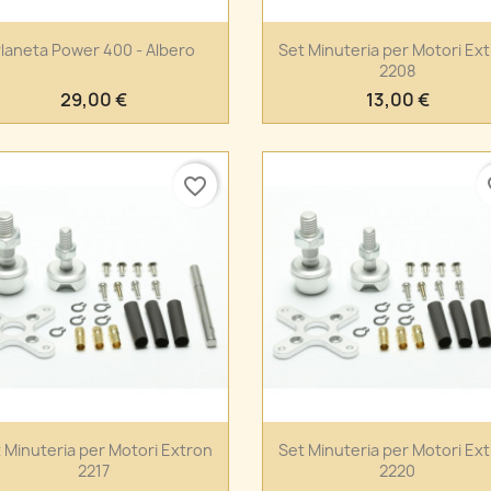
Anteprima
Anteprima


laneta Power 400 - Albero
Set Minuteria per Motori Ex
2208
29,00 €
13,00 €
favorite_border
fa
Anteprima
Anteprima


 Minuteria per Motori Extron
Set Minuteria per Motori Ex
2217
2220