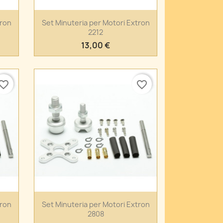
Anteprima

tron
Set Minuteria per Motori Extron
2212
13,00 €
vorite_border
favorite_border
Anteprima

tron
Set Minuteria per Motori Extron
2808