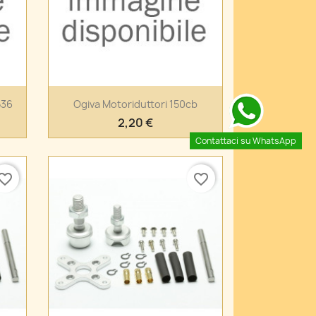
Anteprima

536
Ogiva Motoriduttori 150cb
2,20 €
Contattaci su WhatsApp
vorite_border
favorite_border