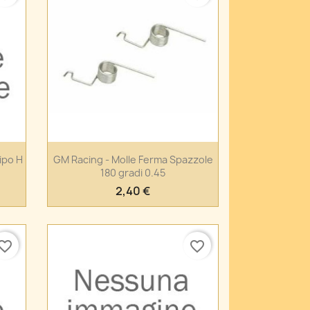
Anteprima

ipo H
GM Racing - Molle Ferma Spazzole
180 gradi 0.45
2,40 €
vorite_border
favorite_border