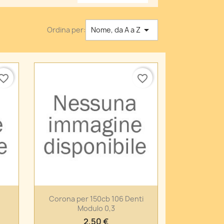

Ordina per:
Nome, da A a Z
vorite_border
favorite_border
Anteprima

Corona per 150cb 106 Denti
Modulo 0,3
2,50 €