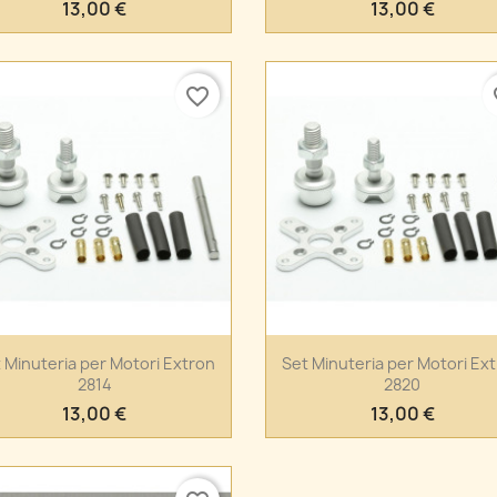
13,00 €
13,00 €
favorite_border
fa
Anteprima
Anteprima


 Minuteria per Motori Extron
Set Minuteria per Motori Ex
2814
2820
13,00 €
13,00 €