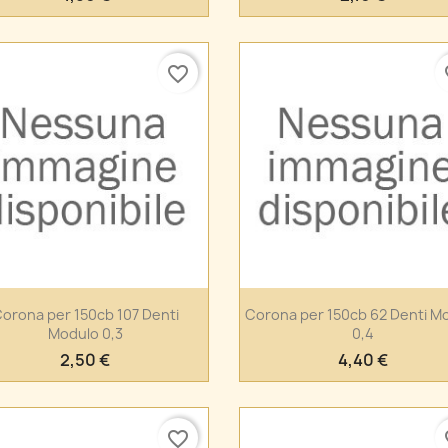
favorite_border
fa
Anteprima
Anteprima


orona per 150cb 107 Denti
Corona per 150cb 62 Denti M
Modulo 0,3
0,4
2,50 €
4,40 €
favorite_border
fa