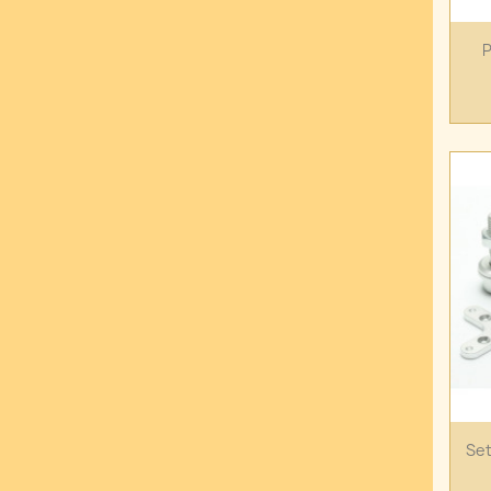
P
Set