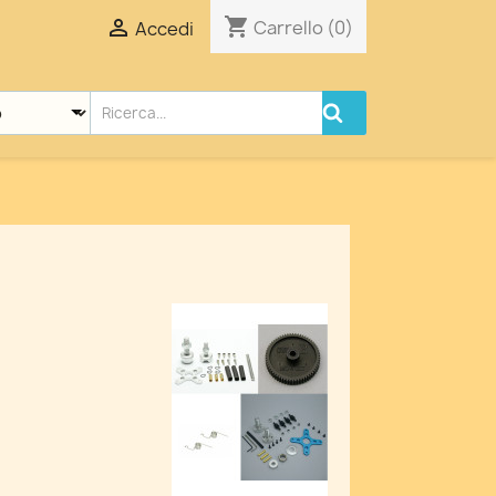
shopping_cart

Carrello
(0)
Accedi