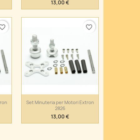
13,00 €
vorite_border
favorite_border
Anteprima

tron
Set Minuteria per Motori Extron
2826
13,00 €