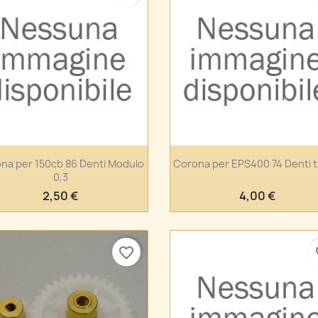
Anteprima
Anteprima


na per 150cb 86 Denti Modulo
Corona per EPS400 74 Denti t
0,3
2,50 €
4,00 €
favorite_border
fa