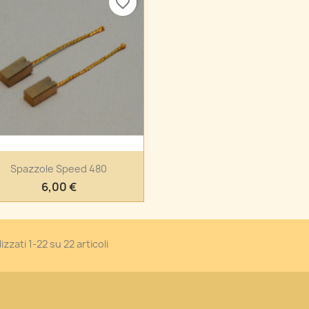
favorite_border
Anteprima

Spazzole Speed 480
6,00 €
izzati 1-22 su 22 articoli