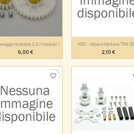
Anteprima
Anteprima


anaggi ricambio 2.5:1 modulo 1
KRC - Albero Motore TRX 3
6,00 €
2,10 €
favorite_border
fa