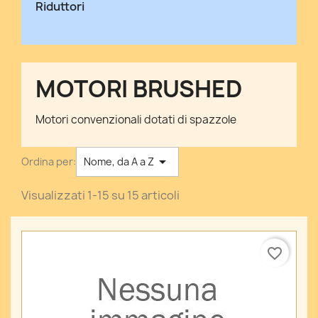
Riduttori
MOTORI BRUSHED
Motori convenzionali dotati di spazzole

Ordina per:
Nome, da A a Z
Visualizzati 1-15 su 15 articoli
favorite_border