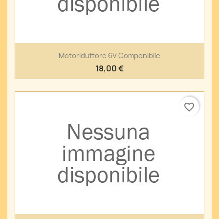
Motoriduttore 6V Componibile
18,00 €
favorite_border