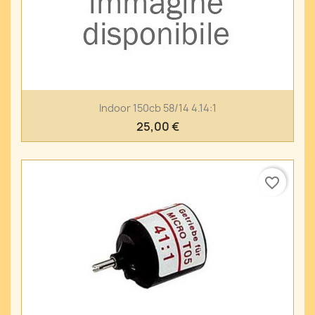
Indoor 150cb 58/14 4.14:1
25,00 €
favorite_border