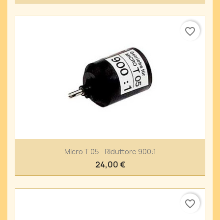
favorite_border
Micro T 05 - Riduttore 900:1
24,00 €
favorite_border