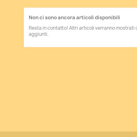
Non ci sono ancora articoli disponibili
Resta in contatto! Altri articoli verranno mostra
aggiunti.