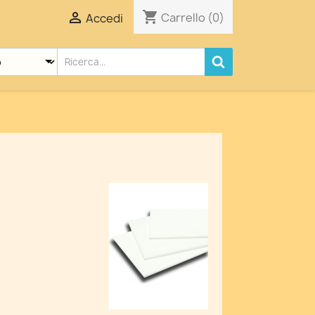
shopping_cart

Carrello
(0)
Accedi