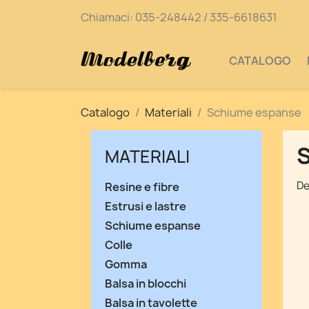
Chiamaci:
035-248442 / 335-6618631
CATALOGO
Catalogo
Materiali
Schiume espanse
MATERIALI
De
Resine e fibre
Estrusi e lastre
Schiume espanse
Colle
Gomma
Balsa in blocchi
Balsa in tavolette