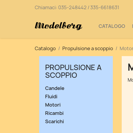
Chiamaci:
035-248442 / 335-6618631
CATALOGO
Catalogo
Propulsione a scoppio
Motor
PROPULSIONE A
SCOPPIO
Mo
Candele
Fluidi
Motori
Ricambi
Scarichi