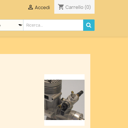
shopping_cart

Carrello
(0)
Accedi