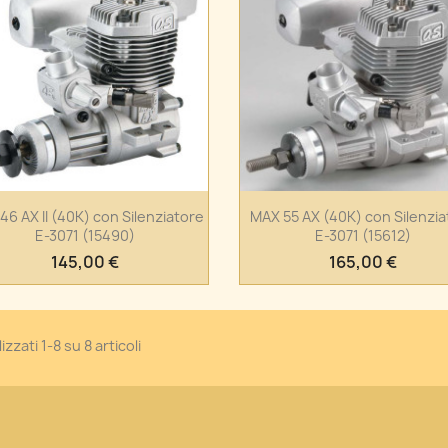
Anteprima
Anteprima


46 AX II (40K) con Silenziatore
MAX 55 AX (40K) con Silenzia
E-3071 (15490)
E-3071 (15612)
145,00 €
165,00 €
izzati 1-8 su 8 articoli