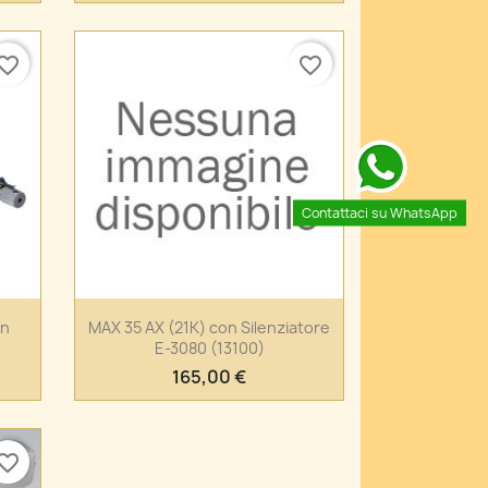
vorite_border
favorite_border
Contattaci su WhatsApp
Anteprima

on
MAX 35 AX (21K) con Silenziatore
E-3080 (13100)
165,00 €
vorite_border