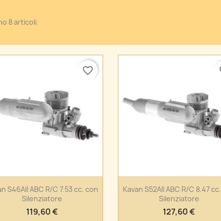
o 8 articoli.
favorite_border
fa
Anteprima
Anteprima


n S46AII ABC R/C 7.53 cc. con
Kavan S52AII ABC R/C 8.47 cc
Silenziatore
Silenziatore
119,60 €
127,60 €