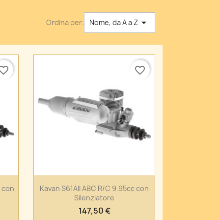

Ordina per:
Nome, da A a Z
vorite_border
favorite_border
Anteprima

. con
Kavan S61AII ABC R/C 9.95cc con
Silenziatore
147,50 €