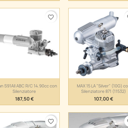
favorite_border
fa
Anteprima
Anteprima


n S91AII ABC R/C 14.90cc con
MAX 15 LA "Silver" (10G) c
Silenziatore
Silenziatore 871 (11532)
187,50 €
107,00 €
favorite_border
fa