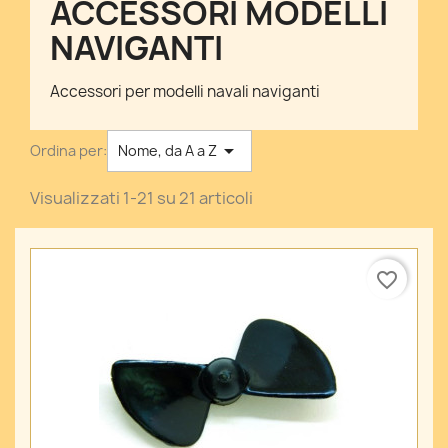
ACCESSORI MODELLI
NAVIGANTI
Accessori per modelli navali naviganti

Ordina per:
Nome, da A a Z
Visualizzati 1-21 su 21 articoli
favorite_border