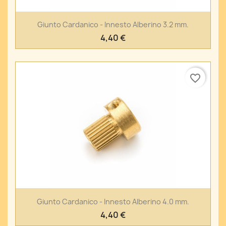
Giunto Cardanico - Innesto Alberino 3.2 mm.
4,40 €
favorite_border
Giunto Cardanico - Innesto Alberino 4.0 mm.
4,40 €