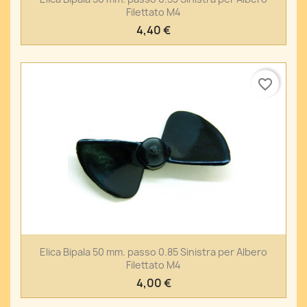
Filettato M4
4,40 €
favorite_border
Elica Bipala 50 mm. passo 0.85 Sinistra per Albero
Filettato M4
4,00 €