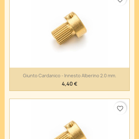
Giunto Cardanico - Innesto Alberino 2.0 mm.
4,40 €
favorite_border