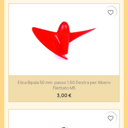
favorite_border
Elica Bipala 50 mm. passo 1.60 Destra per Albero
Filettato M5
3,00 €
favorite_border