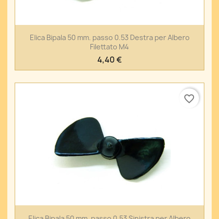
Elica Bipala 50 mm. passo 0.53 Destra per Albero
Filettato M4
4,40 €
favorite_border
Elica Bipala 50 mm. passo 0.53 Sinistra per Albero