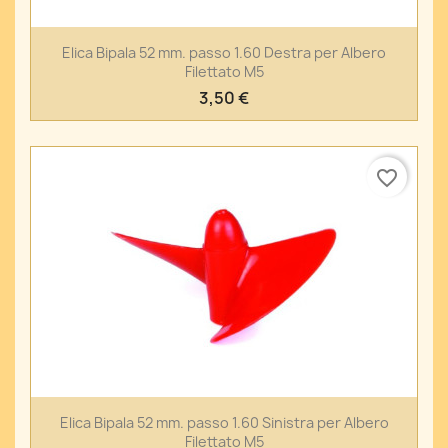
Elica Bipala 52 mm. passo 1.60 Destra per Albero
Filettato M5
3,50 €
favorite_border
Elica Bipala 52 mm. passo 1.60 Sinistra per Albero
Filettato M5