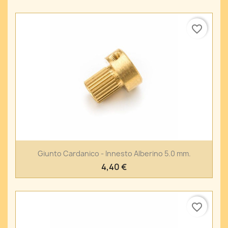
favorite_border
Giunto Cardanico - Innesto Alberino 5.0 mm.
4,40 €
favorite_border