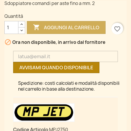
Sdoppiatore comandi per aste fino a mm. 2
Quantità

AGGIUNGI AL CARRELLO
favorite_border

Ora non disponibile, in arrivo dal fornitore
AVVISAMI QUANDO DISPONIBILE
Spedizione: costi calcolati e modalità disponibili
nel carrello in base alla destinazione.
Codice Articolo
MPJ2750