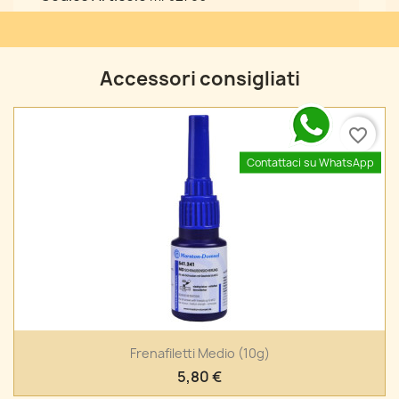
Accessori consigliati
favorite_border
Contattaci su WhatsApp
Frenafiletti Medio (10g)
5,80 €