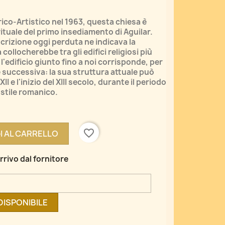
co-Artistico nel 1963, questa chiesa è
irituale del primo insediamento di Aguilar.
scrizione oggi perduta ne indicava la
 collocherebbe tra gli edifici religiosi più
 l'edificio giunto fino a noi corrisponde, per
e successiva: la sua struttura attuale può
XII e l'inizio del XIII secolo, durante il periodo
stile romanico.
favorite_border
I AL CARRELLO
rrivo dal fornitore
DISPONIBILE