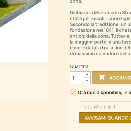
zona.
Dichiarata Monumento Stori
stata per secoli il cuore sp
Secondo la tradizione, un'i
fondazione nel 1041, il che la
antichi della zona. Tuttavia,
la maggior parte, a una fas
essere datata tra la fine del 
di massimo splendore dello 
Quantità

AGGIUNG

Ora non disponibile, in a
AVVISAMI QUANDO 