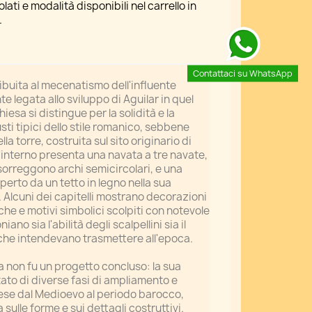
ati e modalità disponibili nel carrello in
.
Contattaci su WhatsApp
ibuita al mecenatismo dell'influente
e legata allo sviluppo di Aguilar in quel
iesa si distingue per la solidità e la
sti tipici dello stile romanico, sebbene
la torre, costruita sul sito originario di
 L'interno presenta una navata a tre navate,
sorreggono archi semicircolari, e una
perto da un tetto in legno nella sua
 Alcuni dei capitelli mostrano decorazioni
che e motivi simbolici scolpiti con notevole
ano sia l'abilità degli scalpellini sia il
he intendevano trasmettere all'epoca.
a non fu un progetto concluso: la sua
ultato di diverse fasi di ampliamento e
tese dal Medioevo al periodo barocco,
 sulle forme e sui dettagli costruttivi.