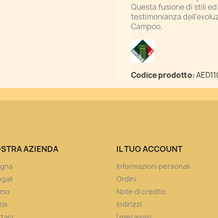
Questa fusione di stili 
testimonianza dell'evoluz
Campoo.
Codice prodotto:
AED11
OSTRA AZIENDA
IL TUO ACCOUNT
gna
Informazioni personali
gali
Ordini
amo
Note di credito
ia
Indirizzi
taci
I miei avvisi