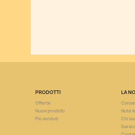
PRODOTTI
LA N
Offerte
Conse
Nuovi prodotti
Note le
Più venduti
Chi si
Garanz
Contat