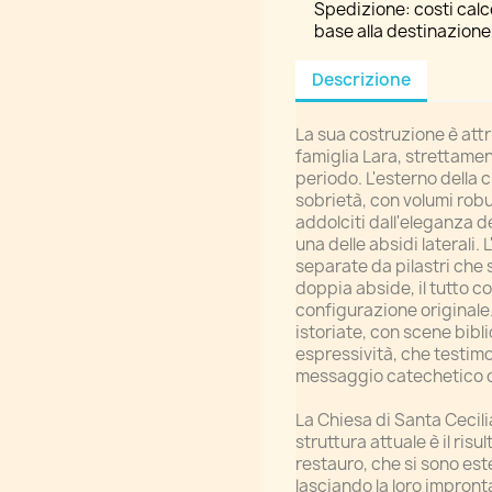
Spedizione: costi calcol
base alla destinazione
Descrizione
La sua costruzione è attr
famiglia Lara, strettament
periodo. L'esterno della ch
sobrietà, con volumi robu
addolciti dall'eleganza del
una delle absidi laterali.
separate da pilastri che 
doppia abside, il tutto co
configurazione originale.
istoriate, con scene bibli
espressività, che testimoni
messaggio catechetico c
La Chiesa di Santa Cecili
struttura attuale è il ris
restauro, che si sono es
lasciando la loro impronta