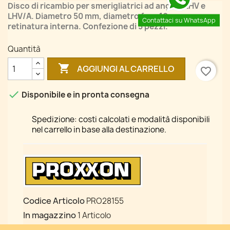
Disco di ricambio per smerigliatrici ad angolo LHV e
LHV/A. Diametro 50 mm, diametro foro 10 mm, con
Contattaci su WhatsApp
retinatura interna. Confezione di 5 pezzi.
Quantità

AGGIUNGI AL CARRELLO
favorite_border

Disponibile e in pronta consegna
Spedizione: costi calcolati e modalità disponibili
nel carrello in base alla destinazione.
Codice Articolo
PRO28155
In magazzino
1 Articolo