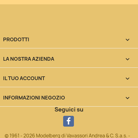
PRODOTTI

LA NOSTRA AZIENDA

IL TUO ACCOUNT

INFORMAZIONI NEGOZIO
keyboard_arrow_down
Seguici su
© 1961 - 2026 Modelberg di Vavassori Andrea & C. S.a.s. -