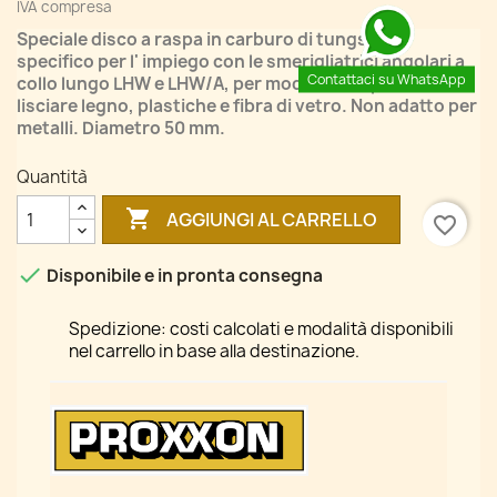
IVA compresa
Speciale disco a raspa in carburo di tungsteno,
specifico per l' impiego con le smerigliatrici angolari a
Contattaci su WhatsApp
collo lungo LHW e LHW/A, per modellare, ripulire e
lisciare legno, plastiche e fibra di vetro. Non adatto per
metalli. Diametro 50 mm.
Quantità

AGGIUNGI AL CARRELLO
favorite_border

Disponibile e in pronta consegna
Spedizione: costi calcolati e modalità disponibili
nel carrello in base alla destinazione.