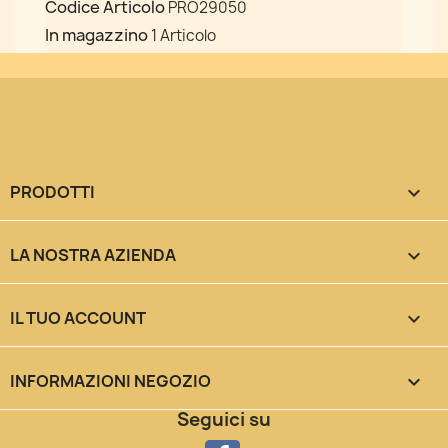
Codice Articolo
PRO29050
In magazzino
1 Articolo
PRODOTTI

LA NOSTRA AZIENDA

IL TUO ACCOUNT

INFORMAZIONI NEGOZIO
keyboard_arrow_down
Seguici su