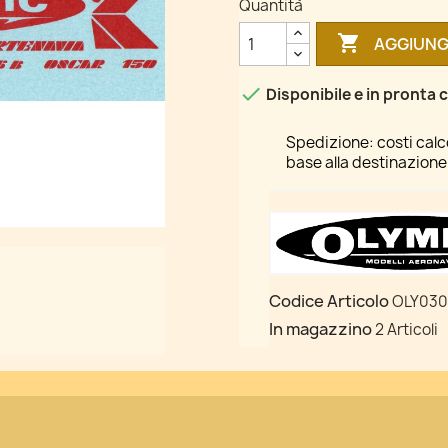
Quantità

AGGIUNG

Disponibile e in pronta
Spedizione: costi calcol
base alla destinazione
Codice Articolo
OLY03
In magazzino
2 Articoli