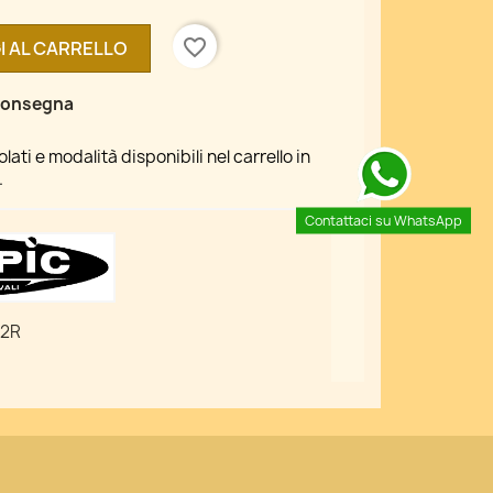
favorite_border
I AL CARRELLO
 consegna
ati e modalità disponibili nel carrello in
.
Contattaci su WhatsApp
02R