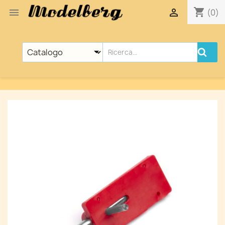
shopping_cart


(0)