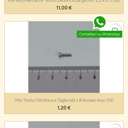
Vite Autofilettante Testa Cilindrica Larga mm. 2.2 x 6.5 (50)
11,00 €
favorite_border
Contattaci su WhatsApp
Vite Testa Cilindrica a Taglio M2 x 8 Acciaio Inox (10)
1,20 €