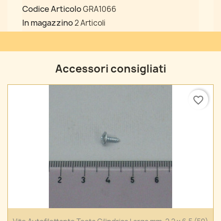
Codice Articolo
GRA1066
In magazzino
2 Articoli
Accessori consigliati
favorite_border