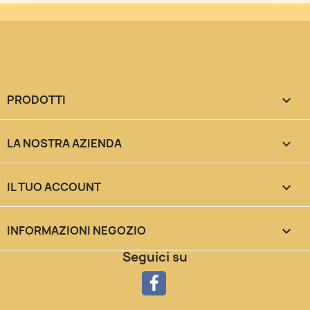
PRODOTTI

LA NOSTRA AZIENDA

IL TUO ACCOUNT

INFORMAZIONI NEGOZIO
keyboard_arrow_down
Seguici su