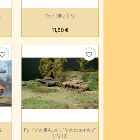
Anteprima

t
Opel Blitz 1/72
11,50 €
vorite_border
favorite_border
Anteprima

2
Pz. Kpfw. III Ausf. J "fast assembly"
1/72 (2)