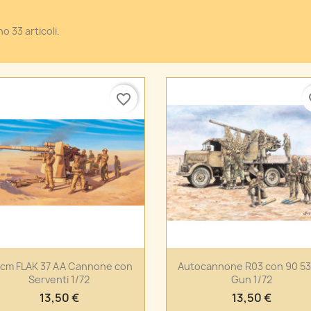
o 33 articoli.
favorite_border
fa
Anteprima
Anteprima


8cm FLAK 37 AA Cannone con
Autocannone R03 con 90 53
Serventi 1/72
Gun 1/72
13,50 €
13,50 €