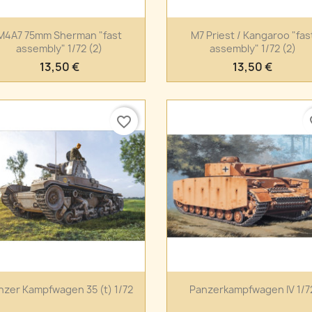
Anteprima
Anteprima


M4A7 75mm Sherman "fast
M7 Priest / Kangaroo "fas
assembly" 1/72 (2)
assembly" 1/72 (2)
13,50 €
13,50 €
favorite_border
fa
Anteprima
Anteprima


nzer Kampfwagen 35 (t) 1/72
Panzerkampfwagen IV 1/7