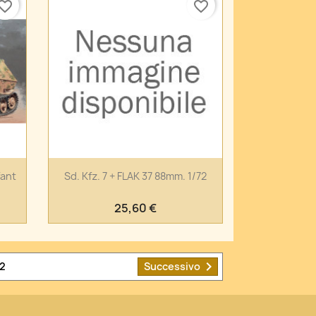
vorite_border
favorite_border
Anteprima

fant
Sd. Kfz. 7 + FLAK 37 88mm. 1/72
25,60 €

2
Successivo