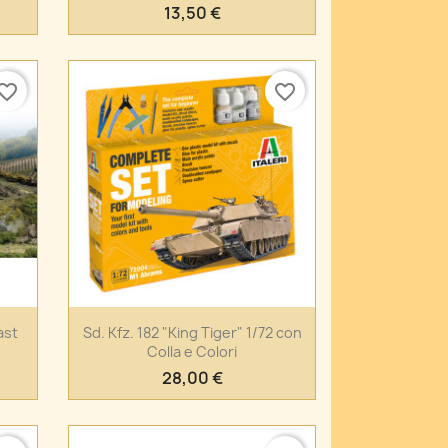
13,50 €
vorite_border
favorite_border
Anteprima

ast
Sd. Kfz. 182 "King Tiger" 1/72 con
Colla e Colori
28,00 €