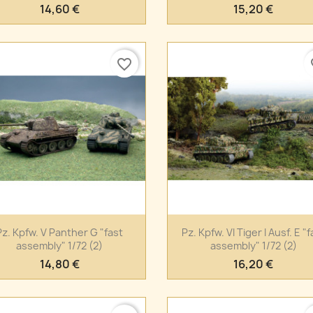
14,60 €
15,20 €
favorite_border
fa
Anteprima
Anteprima


Pz. Kpfw. V Panther G "fast
Pz. Kpfw. VI Tiger I Ausf. E "f
assembly" 1/72 (2)
assembly" 1/72 (2)
14,80 €
16,20 €