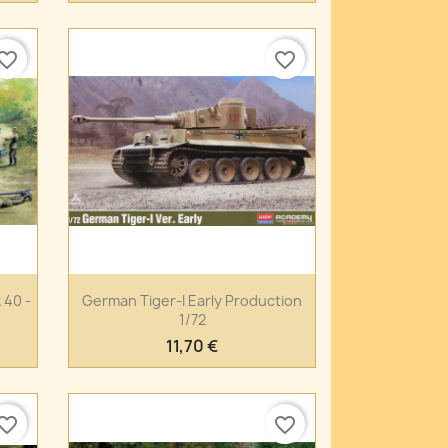
vorite_border
favorite_border
Anteprima

 40 -
German Tiger-I Early Production
1/72
11,70 €
vorite_border
favorite_border