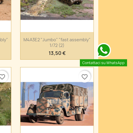
Anteprima

bly"
M4A3E2 "Jumbo" "fast assembly"
1/72 (2)
13,50 €
Contattaci su WhatsApp
vorite_border
favorite_border