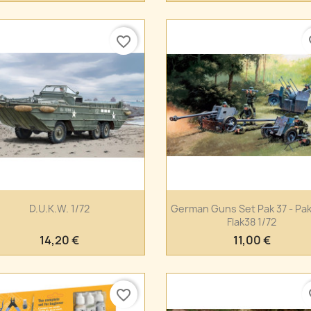
favorite_border
fa
Anteprima
Anteprima


D.U.K.W. 1/72
German Guns Set Pak 37 - Pak
Flak38 1/72
14,20 €
11,00 €
favorite_border
fa