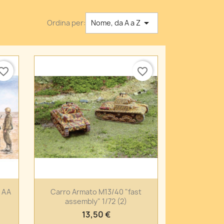

Ordina per:
Nome, da A a Z
vorite_border
favorite_border
Anteprima

 AA
Carro Armato M13/40 "fast
assembly" 1/72 (2)
13,50 €