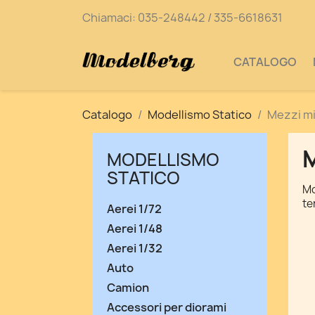
Chiamaci:
035-248442 / 335-6618631
CATALOGO
Catalogo
Modellismo Statico
Mezzi mil
M
MODELLISMO
STATICO
Mo
te
Aerei 1/72
Aerei 1/48
Aerei 1/32
Auto
Camion
Accessori per diorami