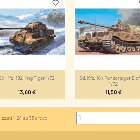
favorite_border
fa
Anteprima
Anteprima


Sd. Kfz. 182 King Tiger 1/72
Sd. Kfz. 184 Panzerjager Ele
1/72
13,60 €
11,50 €
1
izzati 1-24 su 33 articoli