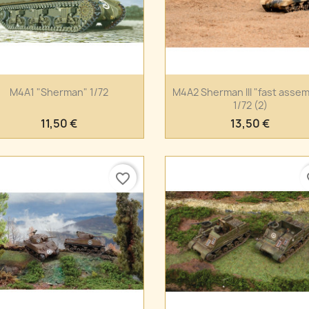
Anteprima
Anteprima


M4A1 "Sherman" 1/72
M4A2 Sherman III "fast assem
1/72 (2)
11,50 €
13,50 €
favorite_border
fa