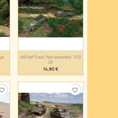
Anteprima

age
M3 Half Track "fast assembly" 1/72
(2)
14,80 €
vorite_border
favorite_border