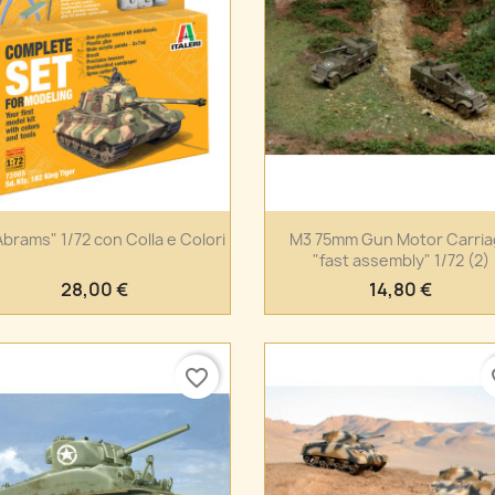
Anteprima
Anteprima


Abrams" 1/72 con Colla e Colori
M3 75mm Gun Motor Carri
"fast assembly" 1/72 (2)
28,00 €
14,80 €
favorite_border
fa